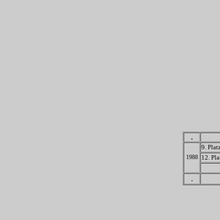
.
9. Plat
1988
12. Pla
.