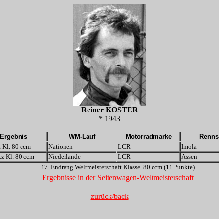
Reiner KOSTER
* 1943
Ergebnis
WM-Lauf
Motorradmarke
Renns
z Kl. 80 ccm
Nationen
LCR
Imola
tz Kl. 80 ccm
Niederlande
LCR
Assen
17. Endrang Weltmeisterschaft Klasse. 80 ccm (11 Punkte)
Ergebnisse in der Seitenwagen-Weltmeisterschaft
zurück/back