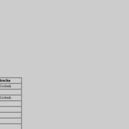
trecke
Grobnik
Grobnik