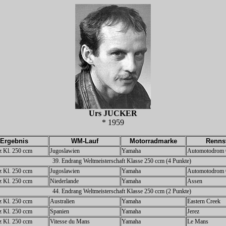
Urs JUCKER
* 1959
Ergebnis
WM-Lauf
Motorradmarke
Renns
tz Kl. 250 ccm
Jugoslawien
Yamaha
Automotodrom 
39. Endrang Weltmeisterschaft Klasse 250 ccm (4 Punkte)
tz Kl. 250 ccm
Jugoslawien
Yamaha
Automotodrom 
tz Kl. 250 ccm
Niederlande
Yamaha
Assen
44. Endrang Weltmeisterschaft Klasse 250 ccm (2 Punkte)
tz Kl. 250 ccm
Australien
Yamaha
Eastern Creek
tz Kl. 250 ccm
Spanien
Yamaha
Jerez
tz Kl. 250 ccm
Vitesse du Mans
Yamaha
Le Mans