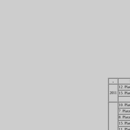
.
12. Pla
2011
15. Pla
10. Pla
7. Plat
8. Plat
15. Pla
11. Pla