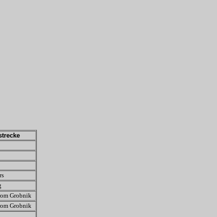
trecke
rs
g
om Grobnik
om Grobnik