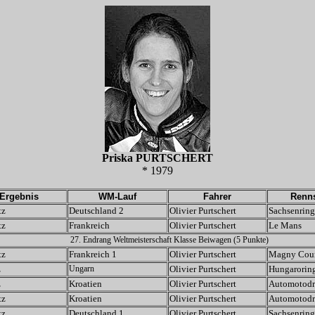
Priska PURTSCHERT
* 1979
Ergebnis
WM-Lauf
Fahrer
Renns
tz
Deutschland 2
Olivier Purtschert
Sachsenring
tz
Frankreich
Olivier Purtschert
Le Mans
27. Endrang Weltmeisterschaft Klasse Beiwagen (5 Punkte)
tz
Frankreich 1
Olivier Purtschert
Magny Cou
z
Ungarn
Olivier Purtschert
Hungarorin
z
Kroatien
Olivier Purtschert
Automotodr
tz
Kroatien
Olivier Purtschert
Automotodr
tz
Deutschland 1
Olivier Purtschert
Sachsenring