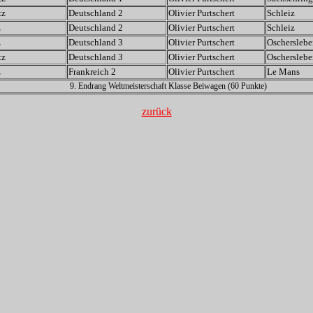
tz
Deutschland 2
Olivier Purtschert
Schleiz
z
Deutschland 2
Olivier Purtschert
Schleiz
z
Deutschland 3
Olivier Purtschert
Oscherslebe
tz
Deutschland 3
Olivier Purtschert
Oscherslebe
z
Frankreich 2
Olivier Purtschert
Le Mans
9. Endrang Weltmeisterschaft Klasse Beiwagen (60 Punkte)
zurück