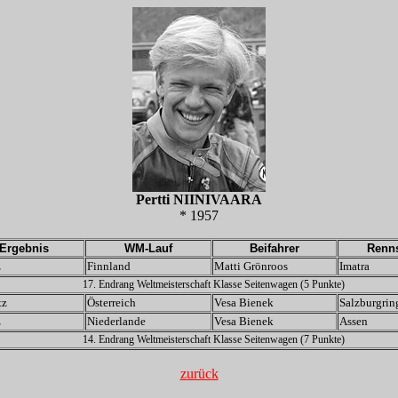
Pertti NIINIVAARA
* 1957
Ergebnis
WM-Lauf
Beifahrer
Renns
z
Finnland
Matti Grönroos
Imatra
17. Endrang Weltmeisterschaft Klasse Seitenwagen (5 Punkte)
tz
Österreich
Vesa Bienek
Salzburgrin
z
Niederlande
Vesa Bienek
Assen
14. Endrang Weltmeisterschaft Klasse Seitenwagen (7 Punkte)
zurück