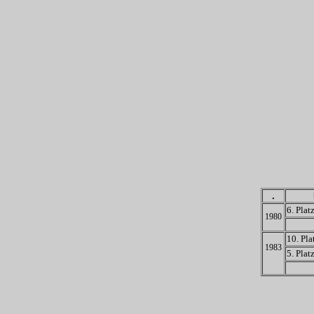
.
6. Plat
1980
10. Pla
1983
5. Plat