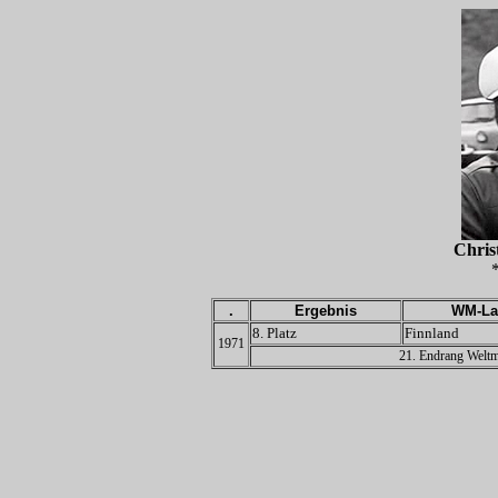
Chri
.
Ergebnis
WM-La
8. Platz
Finnland
1971
21. Endrang Weltm