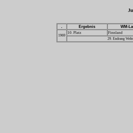
J
.
Ergebnis
WM-La
10. Platz
Finnland
1969
29. Endrang Weltm