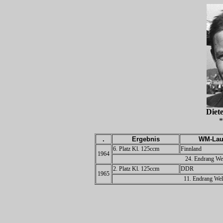
Die
*
.
Ergebnis
WM-Lau
6. Platz Kl. 125ccm
Finnland
1964
24. Endrang Wel
2. Platz Kl. 125ccm
DDR
1965
11. Endrang Wel