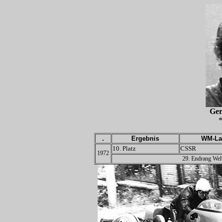
Ge
*
.
Ergebnis
WM-La
10. Platz
CSSR
1972
29. Endrang Wel