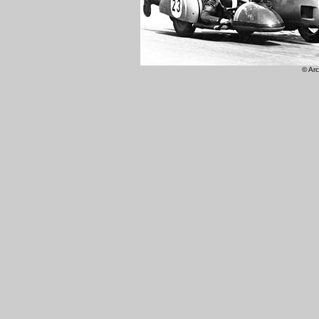
© Arc