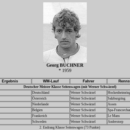
Georg BUCHNER
* 1959
Ergebnis
WM-Lauf
Fahrer
Renns
Deutscher Meister Klasse Seitenwagen (mit Werner Schwärzel
)
Deutschland
Werner Schwärzel
Hockenheimrin
Österreich
Werner Schwärzel
Salzburgring
Niederlande
Werner Schwärzel
Assen
Belgien
Werner Schwärzel
Spa-Francorch
Frankreich
Werner Schwärzel
Le Mans
Schweden
Werner Schwärzel
Anderstorp
2. Endrang Klasse Seitenwagen (73 Punkte)