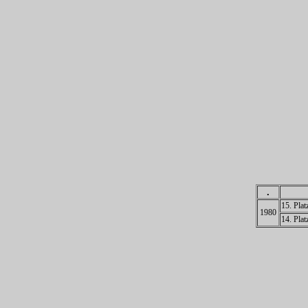
.
15. Plat
1980
14. Plat