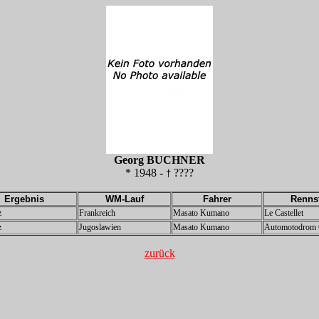
Georg BUCHNER
* 1948 -
????
†
Ergebnis
WM-Lauf
Fahrer
Renns
z
Frankreich
Masato Kumano
Le Castellet
z
Jugoslawien
Masato Kumano
Automotodrom 
zurück