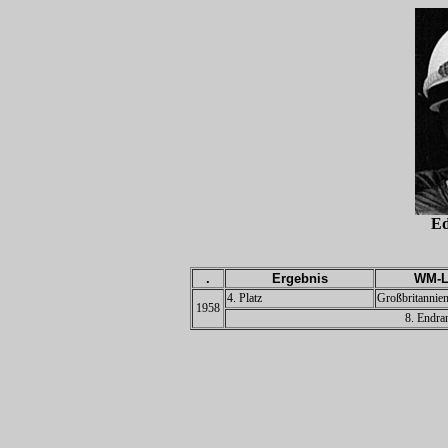
E
.
Ergebnis
WM-L
4. Platz
Großbritannie
1958
8. Endra